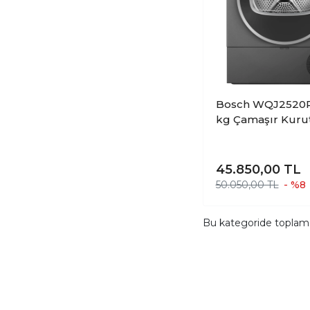
Bosch WQJ2520R
kg Çamaşır Kur
Makinesi
45.850,00
TL
50.050,00 TL
- %8
Bu kategoride topla