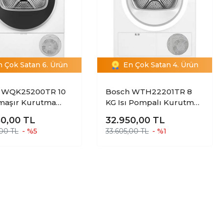
n Çok Satan 6. Ürün
En Çok Satan 4. Ürün
 WQK25200TR 10
Bosch WTH22201TR 8
maşır Kurutma
KG Isı Pompalı Kurutma
esi
Makinesi
50,00
TL
32.950,00
TL
,00 TL
- %5
33.605,00 TL
- %1