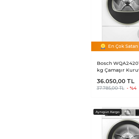
En Çok Satan 
Bosch WQA2420
kg Çamaşır Kur
Makinesi
36.050,00
TL
37.785,00 TL
- %4