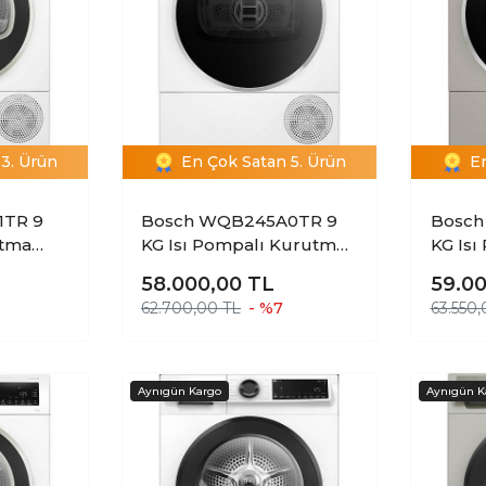
3. Ürün
En Çok Satan 5. Ürün
E
1TR 9
Bosch WQB245A0TR 9
Bosch
utma
KG Isı Pompalı Kurutma
KG Is
Makinesi
Makin
58.000,00
TL
59.0
62.700,00 TL
- %7
63.550,