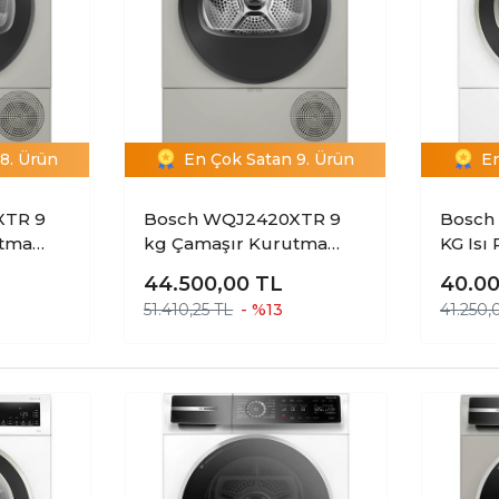
8. Ürün
En Çok Satan 9. Ürün
En
XTR 9
Bosch WQJ2420XTR 9
Bosch
utma
kg Çamaşır Kurutma
KG Isı
Makinesi.
Makin
44.500,00
TL
40.0
51.410,25 TL
- %13
41.250,