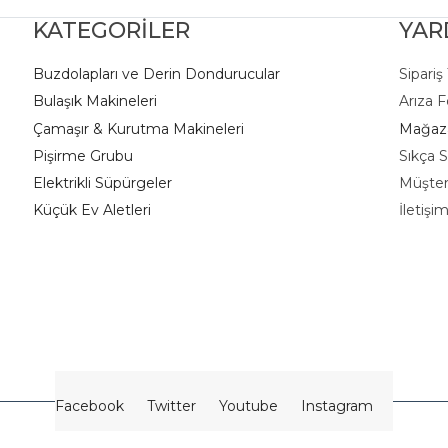
KATEGORİLER
YAR
Buzdolapları ve Derin Dondurucular
Sipariş
Bulaşık Makineleri
Arıza 
Çamaşır & Kurutma Makineleri
Mağaza
Pişirme Grubu
Sıkça S
Elektrikli Süpürgeler
Müşter
K
üçük Ev Aletleri
İletişi
Facebook
Twitter
Youtube
Instagram