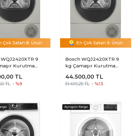
n Çok Satan 8. Ürün
En Çok Satan 9. Ürün
 WQJ2420XTR 9
Bosch WQJ2420XTR 9
maşır Kurutma
kg Çamaşır Kurutma
esi
Makinesi.
00,00
TL
44.500,00
TL
50 TL
- %9
51.410,25 TL
- %13