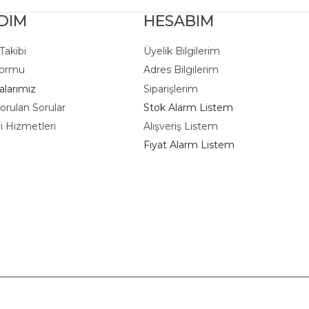
DIM
HESABIM
 Takibi
Üyelik Bilgilerim
Formu
Adres Bilgilerim
larımız
Siparişlerim
orulan Sorular
Stok Alarm Listem
i Hizmetleri
Alışveriş Listem
m
Fiyat Alarm Listem