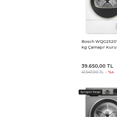
Bosch WQG25201
kg Çamaşır Kur
Makinesi
39.650,00
TL
41.547,00 TL
- %4