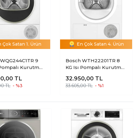
 Çok Satan 1. Ürün
En Çok Satan 4. Ürün
 WQG244C1TR 9
Bosch WTH22201TR 8
 Pompalı Kurutma
KG Isı Pompalı Kurutma
esi
Makinesi
00,00
TL
32.950,00
TL
00 TL
- %3
33.605,00 TL
- %1