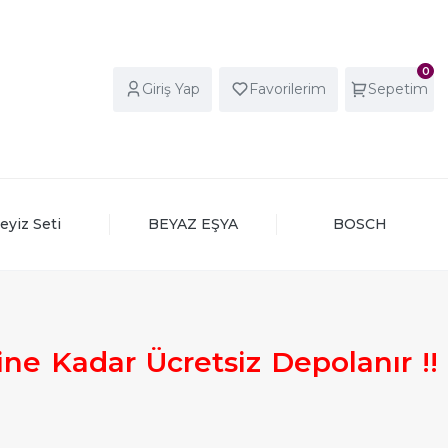
0
Giriş Yap
Favorilerim
Sepetim
eyiz Seti
BEYAZ EŞYA
BOSCH
ine
Kadar
Ücretsiz
Depolanır
!
!