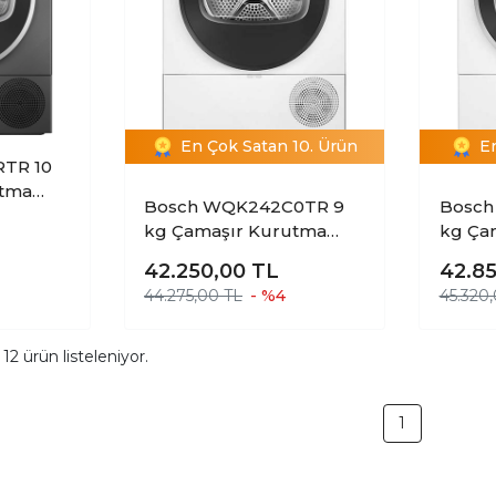
En Çok Satan 10. Ürün
E
TR 10
utma
Bosch WQK242C0TR 9
Bosch
kg Çamaşır Kurutma
kg Ça
Makinesi
Makin
42.250,00
TL
42.8
44.275,00 TL
- %4
45.320
m
12
ürün listeleniyor.
1