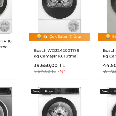
En Çok Satan 7. Ürün
E
TR 10
utma
Bosch WQJ24200TR 9
Bosch
kg Çamaşır Kurutma
kg Ça
Makinesi
Makin
39.650,00
TL
44.5
41.547,00 TL
- %4
49.172,