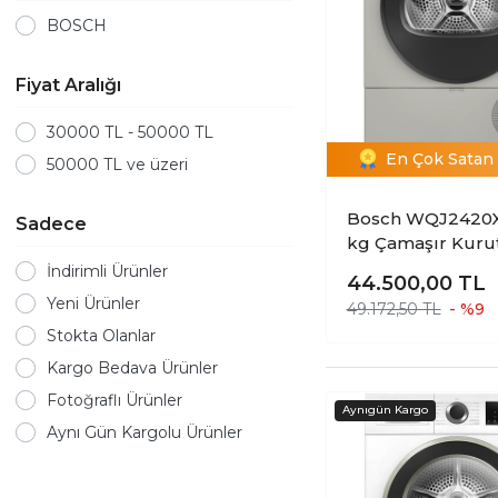
BOSCH
Fiyat Aralığı
30000 TL - 50000 TL
En Çok Satan 
50000 TL ve üzeri
Bosch WQJ2420
Sadece
kg Çamaşır Kur
Makinesi
İndirimli Ürünler
44.500,00
TL
Yeni Ürünler
49.172,50 TL
- %9
Stokta Olanlar
Kargo Bedava Ürünler
Fotoğraflı Ürünler
Aynı Gün Kargolu Ürünler