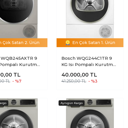
n Çok Satan 2. Ürün
En Çok Satan 1. Ürün
 WQB245AXTR 9
Bosch WQG244C1TR 9
ı Pompalı Kurutma
KG Isı Pompalı Kurutma
esi
Makinesi
00,00
TL
40.000,00
TL
00 TL
- %7
41.250,00 TL
- %3