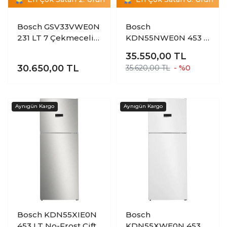
Bosch GSV33VWE0N
Bosch
231 LT 7 Çekmeceli
KDN55NWE0N 453 L
Dikey Derin
Serie 4 Üstten
35.550,00
TL
Dondurucu
Donduruculu
30.650,00
TL
35.620,00 TL
- %0
Buzdolabı
Bosch KDN55XIE0N
Bosch
453 LT No-Frost Çift
KDN55XWE0N 453