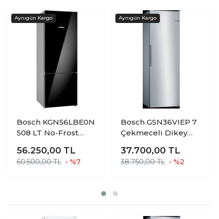
Bosch KGN56LBE0N
Bosch GSN36VIEP 7
508 LT No-Frost
Çekmeceli Dikey
Kombi Tipi
Derin Dondurucu
56.250,00
TL
37.700,00
TL
Buzdolabı
60.500,00 TL
- %7
38.750,00 TL
- %2