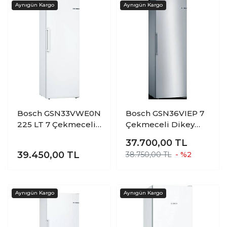
Bosch GSN33VWE0N
Bosch GSN36VIEP 7
225 LT 7 Çekmeceli
Çekmeceli Dikey
Dikey Derin
Derin Dondurucu
37.700,00
TL
Dondurucu
39.450,00
TL
38.750,00 TL
- %2