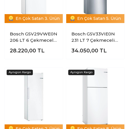
En Çok Satan 3. Ürün
En Çok Satan 5. Ürün
Bosch GSV29VWE0N
Bosch GSV33VIE0N
206 LT 6 Çekmeceli
231 LT 7 Çekmeceli
Dikey Derin
Dikey Derin
28.220,00
TL
34.050,00
TL
Dondurucu
Dondurucu
En Çok Satan 2. Ürün
En Çok Satan 8. Ürün