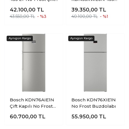
Kapılı Buzdolabı
LT No-Frost Çift
42.100,00
TL
39.350,00
TL
Kapılı Buzdolabı
43.550,00 TL
- %3
40.100,00 TL
- %1
Bosch KDN76AIE1N
Bosch KDN76XIE1N
Çift Kapılı No Frost
No Frost Buzdolabı
Buzdolabı
60.700,00
TL
55.950,00
TL