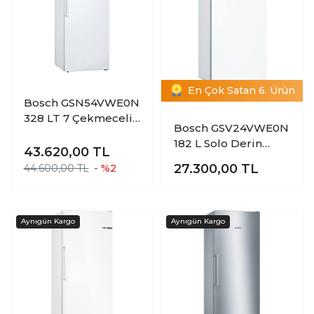
En Çok Satan 6. Ürün
Bosch GSN54VWE0N
328 LT 7 Çekmeceli
Bosch GSV24VWE0N
Dikey Derin
182 L Solo Derin
Dondurucu
43.620,00
TL
Dondurucu
27.300,00
TL
44.600,00 TL
- %2