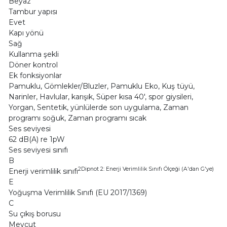
Beyaz
Tambur yapısı
Evet
Kapı yönü
Sağ
Kullanma şekli
Döner kontrol
Ek fonksiyonlar
Pamuklu, Gömlekler/Bluzler, Pamuklu Eko, Kuş tüyü,
Narinler, Havlular, karışık, Süper kısa 40', spor giysileri,
Yorgan, Sentetik, yünlülerde son uygulama, Zaman
programı soğuk, Zaman programı sıcak
Ses seviyesi
62 dB(A) re 1pW
Ses seviyesi sınıfı
B
2Dipnot 2: Enerji Verimlilik Sınıfı Ölçeği (A'dan G'ye)
Enerji verimlilik sınıfı
E
Yoğuşma Verimlilik Sınıfı (EU 2017/1369)
C
Su çıkış borusu
Mevcut