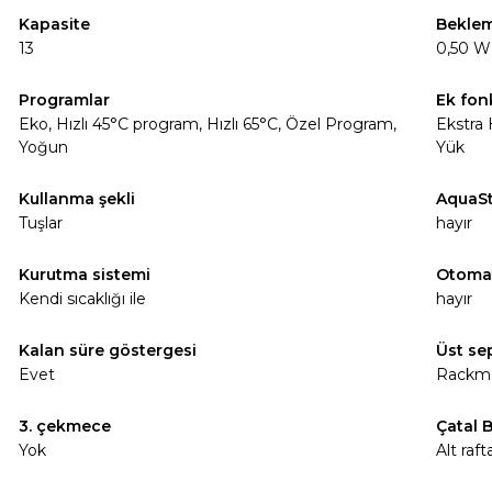
Kapasite
Beklem
13
0,50 W
Programlar
Ek fon
Eko, Hızlı 45°C program, Hızlı 65°C, Özel Program,
Ekstra
Yoğun
Yük
Kullanma şekli
AquaS
Tuşlar
hayır
Kurutma sistemi
Otoma
Kendi sıcaklığı ile
hayır
Kalan süre göstergesi
Üst sep
Evet
Rackma
3. çekmece
Çatal 
Yok
Alt raft