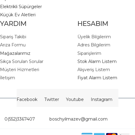
Elektrikli Süpürgeler
K
üçük Ev Aletleri
YARDIM
HESABIM
Sipariş Takibi
Üyelik Bilgilerim
Arıza Formu
Adres Bilgilerim
Mağazalarımız
Siparişlerim
Sıkça Sorulan Sorular
Stok Alarm Listem
Müşteri Hizmetleri
Alışveriş Listem
İletişim
Fiyat Alarm Listem
Facebook
Twitter
Youtube
Instagram
0(552)3367407
boschyilmazev@gmail.com