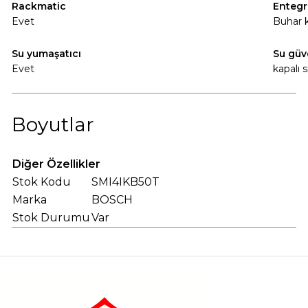
Rackmatic
Entegr
Evet
Buhar 
Su yumaşatıcı
Su güv
Evet
kapalı 
Boyutlar
Diğer Özellikler
Stok Kodu
SMI4IKB50T
Marka
BOSCH
Stok Durumu
Var