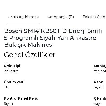
Ürün Açıklaması
Kampanya (11)
Taksit / Öd
Bosch SMI4IKB50T D Enerji Sınıfı
5 Programlı Siyah Yarı Ankastre
Bulaşık Makinesi
Genel Özellikler
Ürün Tipi
Montaj 
Ankastre
Yarı en
Üretim yeri
Renk
TR
Siyah
Kontrol Panel Rengi
Çıkarıl
Siyah
hayır