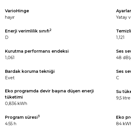
VarioHinge
Ayarla
hayır
Yatay v
2
Enerji verimlilik sınıfı
Temizl
D
1,121
Kurutma performans endeksi
Ses se
1,061
48 dB(
Bardak koruma tekniği
Ses sev
Evet
C
Eko programda devir başına düşen enerji
Su tük
tüketimi
9,5 litre
0,836 kWh
3
Program süresi
Eko pr
4:55 h
84 kW