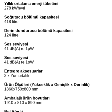
Yıllık ortalama enerji tüketimi
278 kWh/yıl
Soğutucu bölümü kapasitesi
418 litre
Derin dondurucu bölümü kapasitesi
124 litre
Ses seviyesi
41 dB(A) re 1pW
Ses seviyesi
41 dB(A) re 1pW
Entegre aksesuarlar
3 x Yumurtalık
Ürün Ölçüleri (Yükseklik x Genişlik x Derinlik)
1860x750x800 mm
Ambalajlı ürün boyutları
1910 x 810 x 890 mm
Net Ağırlık