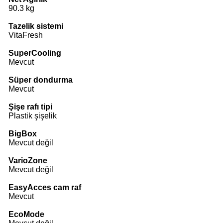
90.3 kg
Tazelik sistemi
VitaFresh
SuperCooling
Mevcut
Süper dondurma
Mevcut
Şişe rafı tipi
Plastik şişelik
BigBox
Mevcut değil
VarioZone
Mevcut değil
EasyAcces cam raf
Mevcut
EcoMode