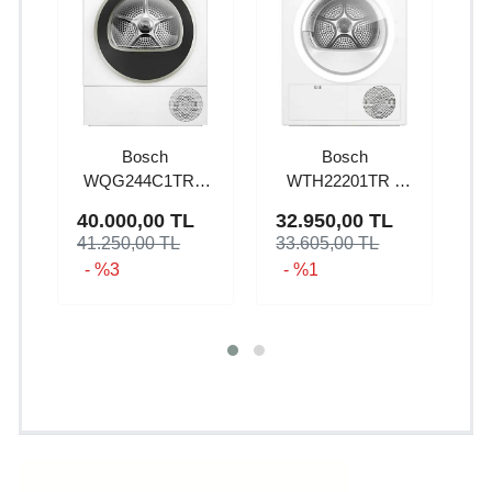
Bosch
Bosch
WQG244C1TR 9
WTH22201TR 8
KG Isı Pompalı
KG Isı Pompalı
40.000,00
TL
32.950,00
TL
Kurutma Makinesi
Kurutma Makinesi
Ç
41.250,00 TL
33.605,00 TL
D
- %3
- %1
3