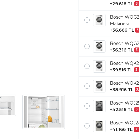
+29.616 TL
3.
Bosch WQG24
Makinesi
+36.666 TL
3
Bosch WQG25
+36.316 TL
3.
Bosch WQK25
+39.516 TL
3.
Bosch WQK24
+38.916 TL
3
Bosch WQJ25
+42.516 TL
3.
Bosch WQJ24
+41.166 TL
3.