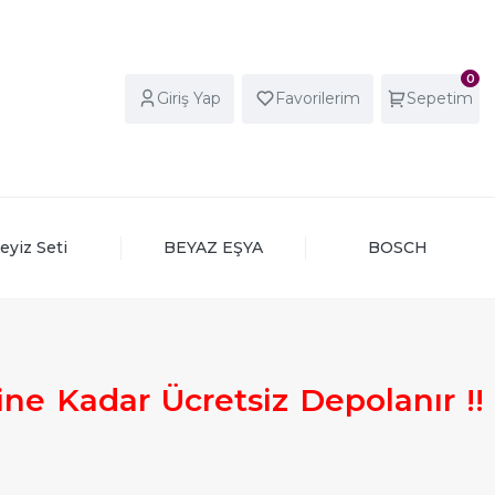
0
Giriş Yap
Favorilerim
Sepetim
eyiz Seti
BEYAZ EŞYA
BOSCH
ine
Kadar
Ücretsiz
Depolanır
!
!