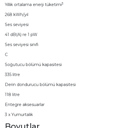
3
Yıllık ortalama enerji tüketimi
268 kWh/yıl
Ses seviyesi
41 dB(A) re 1 pW
Ses seviyesi sınıfı
C
Soğutucu bölümü kapasitesi
335 litre
Derin dondurucu bölümü kapasitesi
118 litre
Entegre aksesuarlar
3 x Yumurtalık
Boyutlar