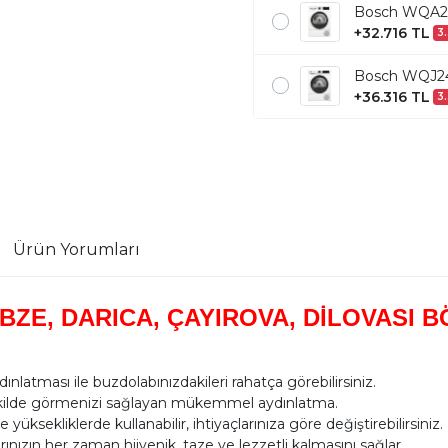
Bosch WQA24
+32.716 TL
3.
Bosch WQJ24
+36.316 TL
3.
Ürün Yorumları
BZE, DARICA, ÇAYIROVA, DİLOVASI 
latması ile buzdolabınızdakileri rahatça görebilirsiniz.
şekilde görmenizi sağlayan mükemmel aydınlatma.
 yüksekliklerde kullanabilir, ihtiyaçlarınıza göre değiştirebilirsiniz.
ınızın her zaman hijyenik, taze ve lezzetli kalmasını sağlar.