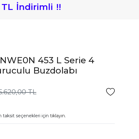
TL
İndirimli
!
!
NWE0N 453 L Serie 4
ruculu Buzdolabı
5.620,00 TL
 taksit seçenekleri için
tıklayın.