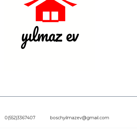
0(552)3367407
boschyilmazev@gmail.com