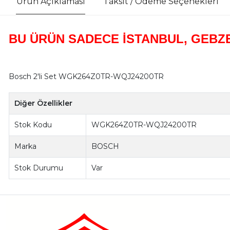
Ürün Açıklaması
Taksit / Ödeme Seçenekleri
BU ÜRÜN SADECE İSTANBUL, GEBZE
Bosch 2'li Set WGK264Z0TR-WQJ24200TR
Diğer Özellikler
Stok Kodu
WGK264Z0TR-WQJ24200TR
Marka
BOSCH
Stok Durumu
Var