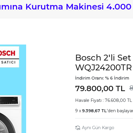
lımına Kurutma Makinesi 4.000
Bosch 2'li S
WQJ24200TR
İndirim Oranı: % 6 İndirim
79.800,00 TL
8
Havale Fiyatı : 76.608,00 TL
9.398,67 TL
'den başlayan
Aynı Gün Kargo