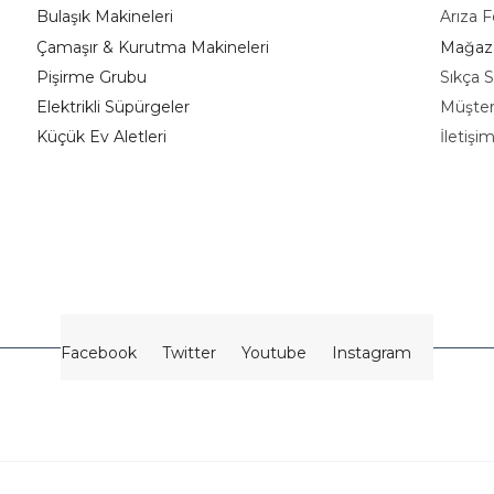
Bulaşık Makineleri
Arıza 
Çamaşır & Kurutma Makineleri
Mağaza
Pişirme Grubu
Sıkça S
Elektrikli Süpürgeler
Müşter
K
üçük Ev Aletleri
İletişi
Facebook
Twitter
Youtube
Instagram