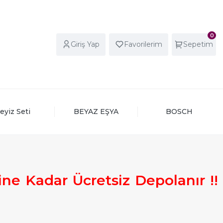
0
Giriş Yap
Favorilerim
Sepetim
eyiz Seti
BEYAZ EŞYA
BOSCH
ine
Kadar
Ücretsiz
Depolanır
!
!