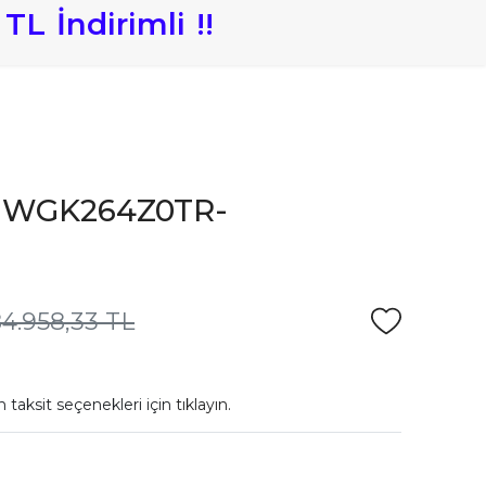
TL
İndirimli
!
!
et WGK264Z0TR-
4.958,33 TL
 taksit seçenekleri için
tıklayın.