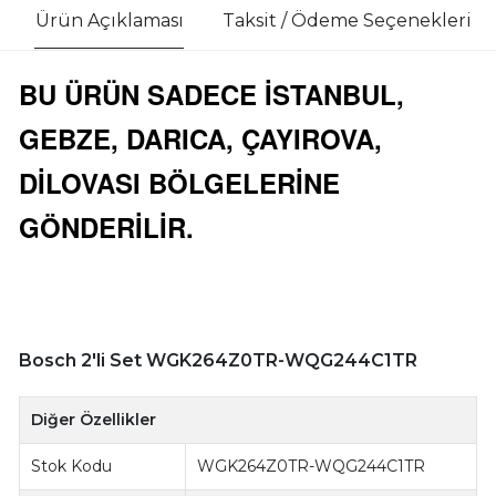
Ürün Açıklaması
Taksit / Ödeme Seçenekleri
BU ÜRÜN SADECE İSTANBUL,
GEBZE, DARICA, ÇAYIROVA,
DİLOVASI BÖLGELERİNE
GÖNDERİLİR.
Bosch 2'li Set WGK264Z0TR-WQG244C1TR
Diğer Özellikler
Stok Kodu
WGK264Z0TR-WQG244C1TR